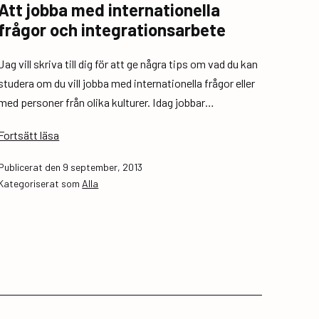
Att jobba med internationella
frågor och integrationsarbete
Jag vill skriva till dig för att ge några tips om vad du kan
studera om du vill jobba med internationella frågor eller
med personer från olika kulturer. Idag jobbar…
Att
Fortsätt läsa
jobba
Publicerat den
9 september, 2013
med
Kategoriserat som
Alla
internationella
frågor
och
integrationsarbete