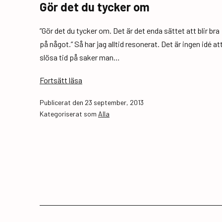
Gör det du tycker om
”Gör det du tycker om. Det är det enda sättet att blir bra
på något.” Så har jag alltid resonerat. Det är ingen idé at
slösa tid på saker man…
Gör
Fortsätt läsa
det
Publicerat den
23 september, 2013
du
Kategoriserat som
Alla
tycker
om