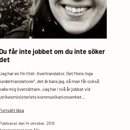
Du får inte jobbet om du inte söker
det
Jag har en fin titel: övertranslator. Det finns inga
”undertranslatorer”, det är bara jag, så man får också
kalla mig översättare. Jag har i två år jobbat vid
utrikesministeriets kommunikationsenhet…
Du
Fortsätt läsa
får
Publicerat den
14 oktober, 2013
inte
Kategoriserat som
Alla