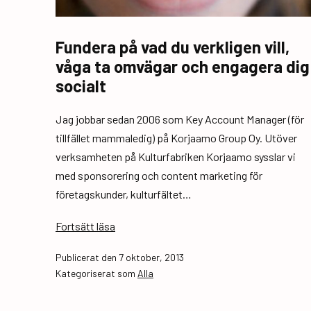
Fundera på vad du verkligen vill,
våga ta omvägar och engagera dig
socialt
Jag jobbar sedan 2006 som Key Account Manager (för
tillfället mammaledig) på Korjaamo Group Oy. Utöver
verksamheten på Kulturfabriken Korjaamo sysslar vi
med sponsorering och content marketing för
företagskunder, kulturfältet…
Fundera
Fortsätt läsa
på
Publicerat den
7 oktober, 2013
vad
Kategoriserat som
Alla
du
verkligen