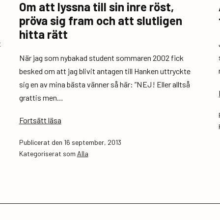
Om att lyssna till sin inre röst,
pröva sig fram och att slutligen
hitta rätt
t
När jag som nybakad student sommaren 2002 fick
besked om att jag blivit antagen till Hanken uttryckte
sig en av mina bästa vänner så här: ”NEJ! Eller alltså
grattis men…
Om
Fortsätt läsa
att
Publicerat den
16 september, 2013
lyssna
Kategoriserat som
Alla
till
sin
inre
röst,
pröva
sig