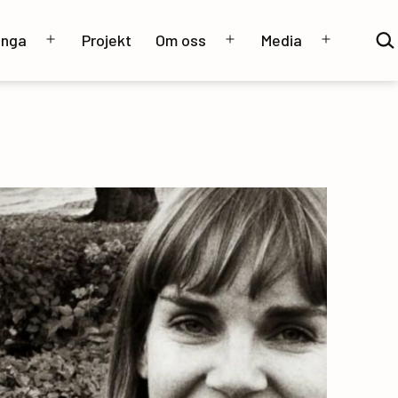
Sök
unga
Projekt
Om oss
Media
…
Öppna
Öppna
Öppna
meny
meny
meny