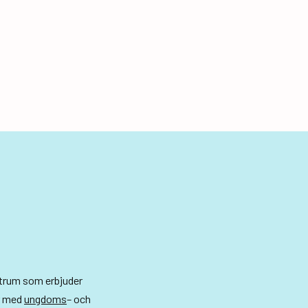
fram
och
att
slutligen
hitta
rätt
ntrum som erbjuder
r med
ungdoms
– och