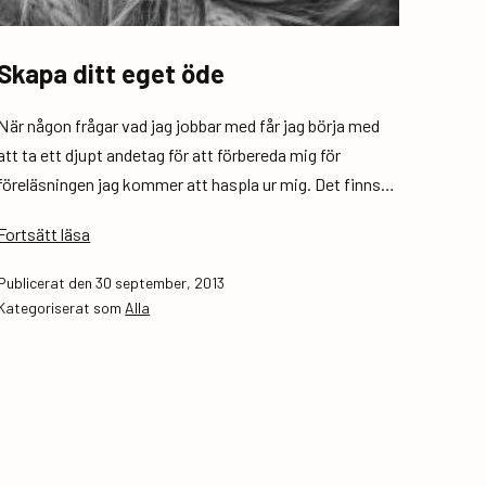
Skapa ditt eget öde
När någon frågar vad jag jobbar med får jag börja med
att ta ett djupt andetag för att förbereda mig för
föreläsningen jag kommer att haspla ur mig. Det finns…
Skapa
Fortsätt läsa
ditt
Publicerat den
30 september, 2013
eget
Kategoriserat som
Alla
öde