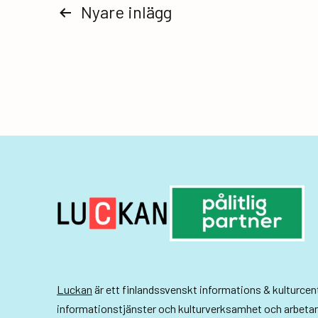
Sidnumrering
Nyare
inlägg
för
inlägg
Luckan
är ett finlandssvenskt informations & kulturce
informationstjänster och kulturverksamhet och arbeta