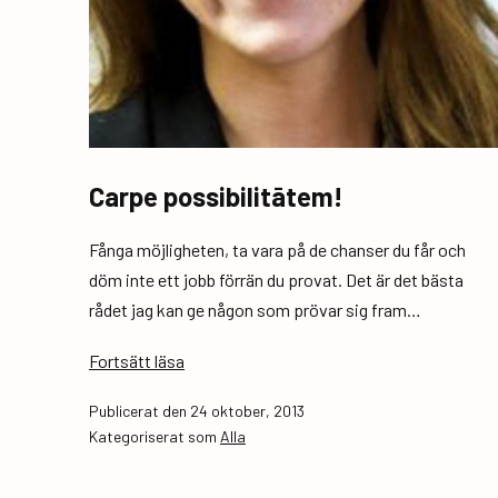
l
l
t
Carpe possibilitātem!
Fånga möjligheten, ta vara på de chanser du får och
döm inte ett jobb förrän du provat. Det är det bästa
rådet jag kan ge någon som prövar sig fram…
Carpe
Fortsätt läsa
possibilitātem!
Publicerat den
24 oktober, 2013
Kategoriserat som
Alla