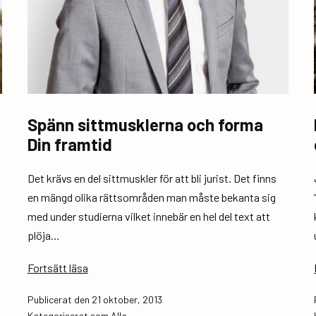
Spänn sittmusklerna och forma
Din framtid
Det krävs en del sittmuskler för att bli jurist. Det finns
en mängd olika rättsområden man måste bekanta sig
med under studierna vilket innebär en hel del text att
plöja…
Spänn
Fortsätt läsa
sittmusklerna
Publicerat den
21 oktober, 2013
och
Kategoriserat som
Alla