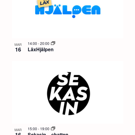
14:00
-
20:00
MAR
16
LäxHjälpen
15:00
-
19:00
MAR
16
Sekasin – chatten