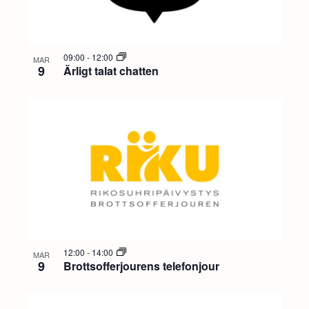
a
t
m
v
a
o
n
i
f
09:00
-
12:00
MAR
9
Ärligt talat chatten
g
g
e
v
e
v
y
r
e
n
i
a
n
v
n
t
i
g
s
g
12:00
-
14:00
MAR
9
i
Brottsofferjourens telefonjour
e
n
r