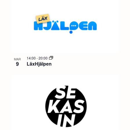
i
P
n
h
g
o
t
o
14:00
-
20:00
MAR
9
LäxHjälpen
V
i
e
w