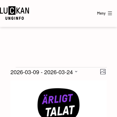
Hoppa
till
Meny
innehåll
UngInfo
Evenemang
2026-03-09
 - 
2026-03-24
V
E
Foto
Välj
v
y
L
datum
e
-
i
n
n
s
e