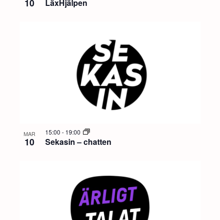
10
LäxHjälpen
15:00
-
19:00
MAR
10
Sekasin – chatten