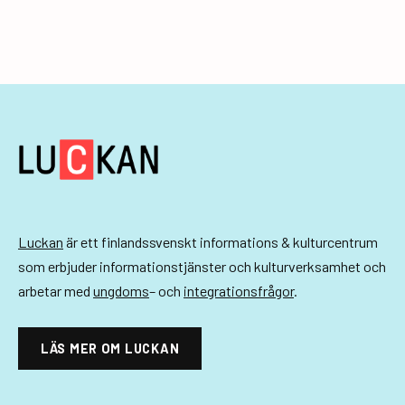
n
e
m
a
n
g
-
n
Luckan
är ett finlandssvenskt informations & kulturcentrum
a
som erbjuder informationstjänster och kulturverksamhet och
v
arbetar med
ungdoms
– och
integrationsfrågor
.
i
LÄS MER OM LUCKAN
g
e