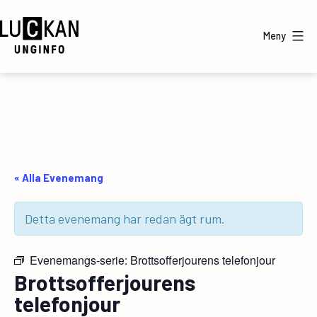
Hoppa
till
Meny
innehåll
UngInfo
« Alla Evenemang
Detta evenemang har redan ägt rum.
Evenemangs-serie:
Brottsofferjourens telefonjour
Brottsofferjourens
telefonjour