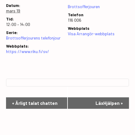
Datum:
Brottsofferjouren
mars 19
Telefon
Tid:
116 006
12:00 – 14:00
Webbplats
Serie:
Visa Arrangör-webbplats
Brottsofferjourens telefonjour
Webbplats:
https://www.riku.fi/sv/
E
«
Ärligt talat chatten
LäxHjälpen
»
v
e