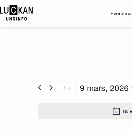
Hoppa
till
Evenema
innehåll
UngInfo
Evenemang
9 mars, 2026
Idag
Välj
för
datum.
No e
9