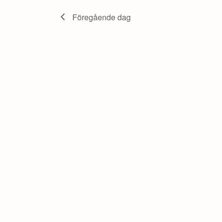
mars,
Föregående dag
2026