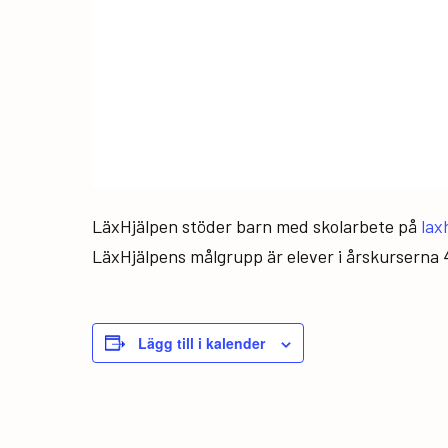
LäxHjälpen stöder barn med skolarbete på
lax
LäxHjälpens målgrupp är elever i årskurserna 
Lägg till i kalender