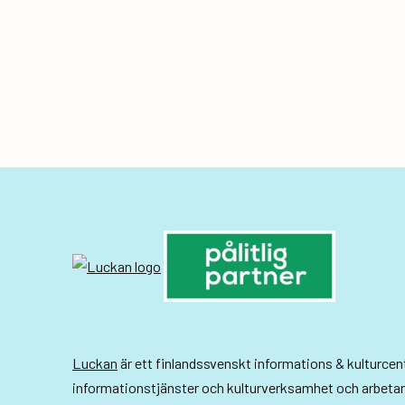
e
n
e
m
a
n
g
-
n
a
v
Luckan
är ett finlandssvenskt informations & kulturce
i
informationstjänster och kulturverksamhet och arbeta