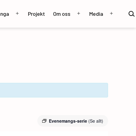
Sök
unga
Projekt
Om oss
Media
…
Öppna
Öppna
Öppna
meny
meny
meny
Evenemangs-serie
(Se allt)