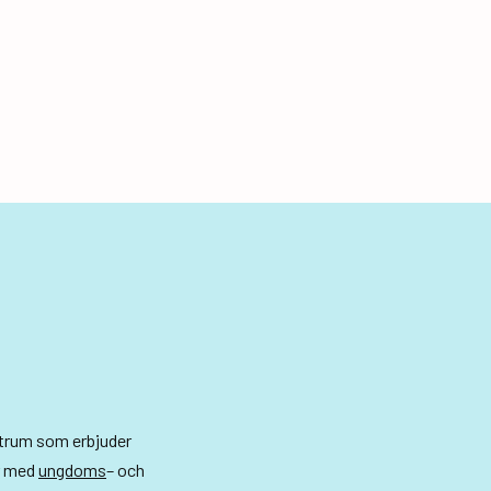
ntrum som erbjuder
r med
ungdoms
– och