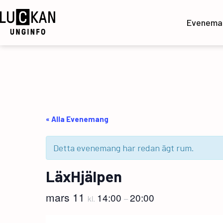
Hoppa
till
Evenema
innehåll
UngInfo
« Alla Evenemang
Detta evenemang har redan ägt rum.
LäxHjälpen
mars 11
14:00
20:00
kl.
–