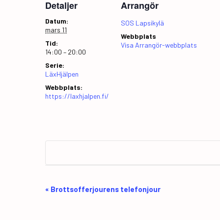
Detaljer
Arrangör
Datum:
SOS Lapsikylä
mars 11
Webbplats
Tid:
Visa Arrangör-webbplats
14:00 – 20:00
Serie:
LäxHjälpen
Webbplats:
https://laxhjalpen.fi/
E
«
Brottsofferjourens telefonjour
v