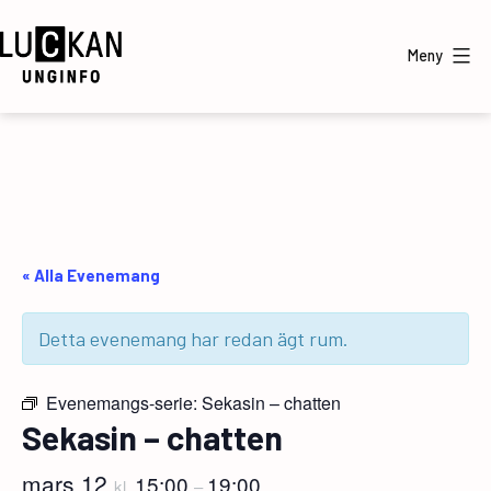
Hoppa
till
Meny
innehåll
UngInfo
« Alla Evenemang
Detta evenemang har redan ägt rum.
Evenemangs-serie:
Sekasin – chatten
Sekasin – chatten
mars 12
15:00
19:00
kl.
–