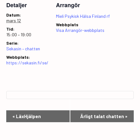
Detaljer
Arrangör
Datum:
Mieli Psykisk Hälsa Finland rf
mars 12
Webbplats
Tid:
Visa Arrangör-webbplats
15:00 – 19:00
Serie:
Sekasin – chatten
Webbplats:
https://sekasin.fi/se/
E
«
LäxHjälpen
Ärligt talat chatten
»
v
e