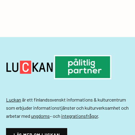
n
e
m
a
n
g
-
n
a
Luckan
är ett finlandssvenskt informations & kulturcentrum
v
som erbjuder informationstjänster och kulturverksamhet och
i
arbetar med
ungdoms
– och
integrationsfrågor
.
g