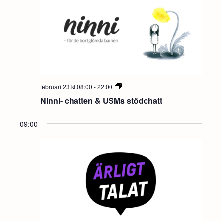
a
m
v
a
n
i
g
g
v
e
februari 23 kl.08:00
-
22:00
y
Ninni- chatten & USMs stödchatt
r
n
i
09:00
a
v
n
i
g
g
e
r