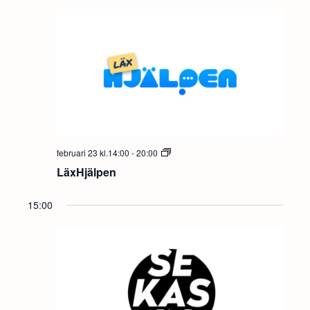
februari 23 kl.14:00
-
20:00
LäxHjälpen
15:00