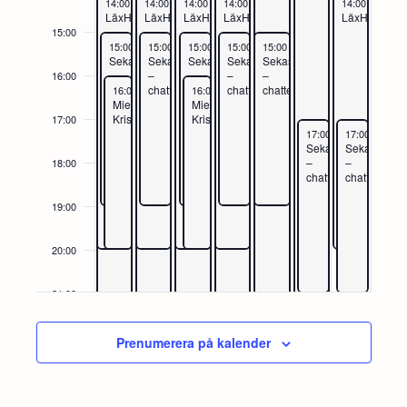
February 23, 2026
February 24, 2026
February 25, 2026
February 26, 2026
March 1, 2026
14:00
-
20:00
14:00
-
20:00
14:00
-
20:00
14:00
-
20:00
14:00
-
20:00
0
0
0
2
0
0
e
LäxHjälpen
LäxHjälpen
LäxHjälpen
LäxHjälpen
LäxHjälpen
15:00
2
2
2
0
2
2
February 23, 2026
February 24, 2026
February 25, 2026
February 26, 2026
February 27, 2026
15:00
-
19:00
15:00
-
19:00
15:00
-
19:00
15:00
-
19:00
15:00
-
19:00
m
Sekasin
Sekasin
Sekasin
Sekasin
Sekasin
6
6
6
2
6
6
–
–
–
–
–
16:00
February 23, 2026
February 25, 2026
chatten
chatten
chatten
chatten
chatten
16:00
-
20:00
16:00
-
20:00
a
6
Mieli
Mieli
Kristelefon
Kristelefon
17:00
February 28, 2026
March 1, 202
n
17:00
-
21:00
17:00
-
21:00
Sekasin
Sekasin
–
–
18:00
g
chatten
chatten
19:00
20:00
21:00
22:00
Prenumerera på kalender
23:00
00:00