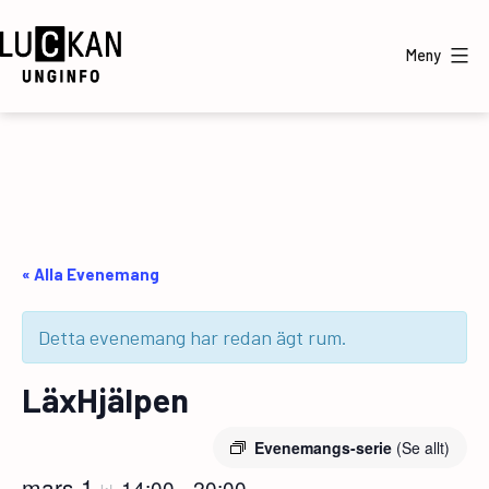
Hoppa
till
Meny
innehåll
UngInfo
« Alla Evenemang
Detta evenemang har redan ägt rum.
LäxHjälpen
Evenemangs-serie
(Se allt)
mars 1
14:00
20:00