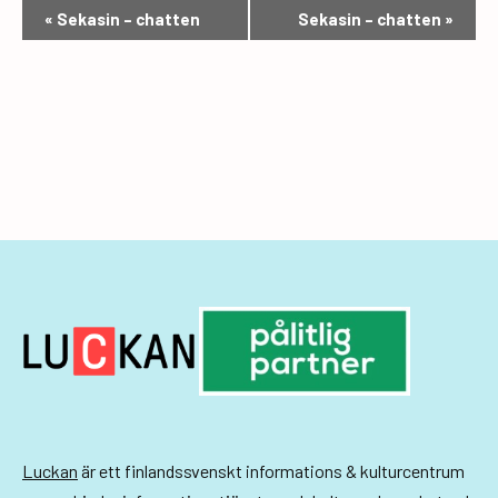
E
«
Sekasin – chatten
Sekasin – chatten
»
v
e
n
e
m
a
n
g
-
n
a
Luckan
är ett finlandssvenskt informations & kulturcentrum
v