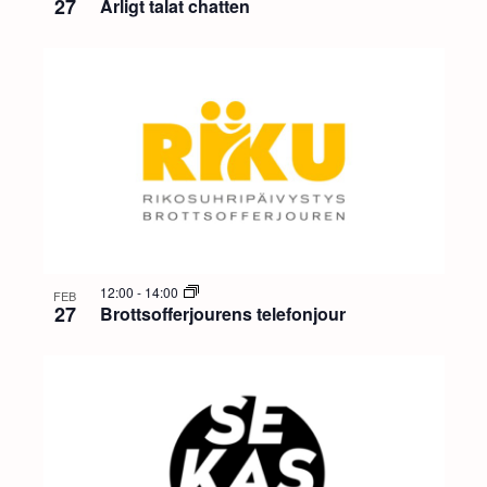
27
Ärligt talat chatten
12:00
-
14:00
FEB
27
Brottsofferjourens telefonjour