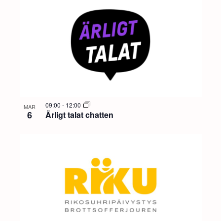
09:00
-
12:00
MAR
6
Ärligt talat chatten