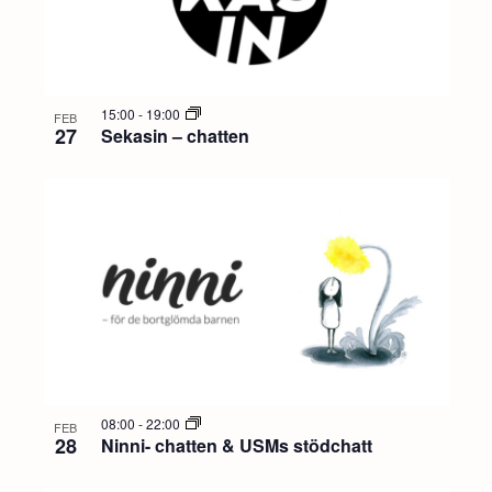
15:00
-
19:00
FEB
27
Sekasin – chatten
08:00
-
22:00
FEB
28
Ninni- chatten & USMs stödchatt