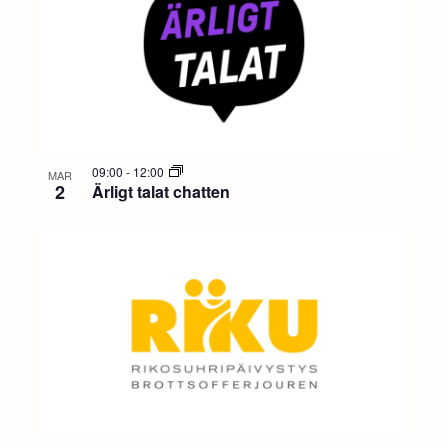
09:00
-
12:00
MAR
2
Ärligt talat chatten