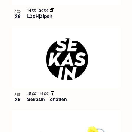
14:00
-
20:00
FEB
26
LäxHjälpen
15:00
-
19:00
FEB
26
Sekasin – chatten