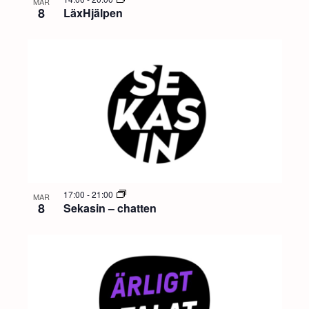
MAR
8
LäxHjälpen
17:00
-
21:00
MAR
8
Sekasin – chatten