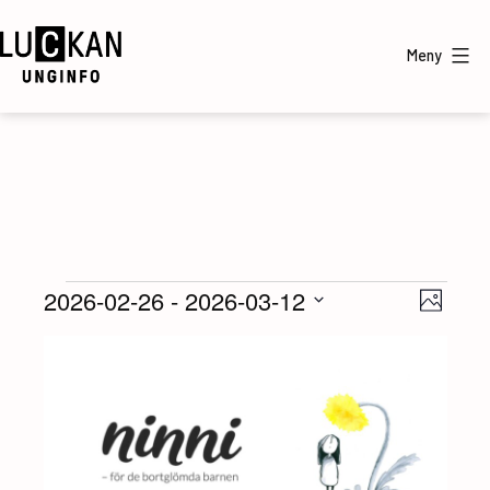
Hoppa
till
Meny
innehåll
UngInfo
Evenemang
2026-02-26
 - 
2026-03-12
V
E
Foto
Välj
v
y
L
datum
e
-
i
n
n
s
e