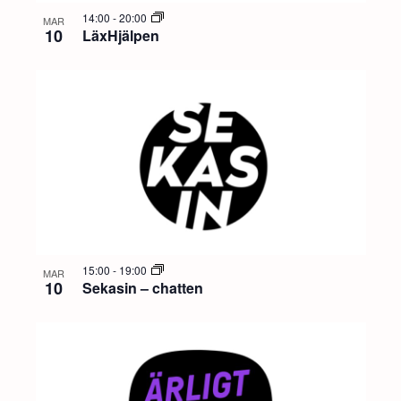
14:00
-
20:00
MAR
10
LäxHjälpen
15:00
-
19:00
MAR
10
Sekasin – chatten