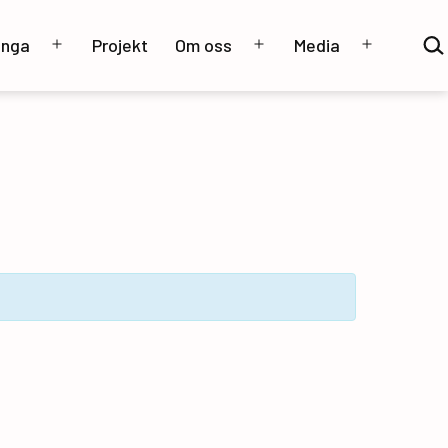
Sök
unga
Projekt
Om oss
Media
…
Öppna
Öppna
Öppna
meny
meny
meny