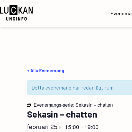
Hoppa
till
Evenema
innehåll
UngInfo
« Alla Evenemang
Detta evenemang har redan ägt rum.
Evenemangs-serie:
Sekasin – chatten
Sekasin – chatten
februari 25
15:00
19:00
kl.
–