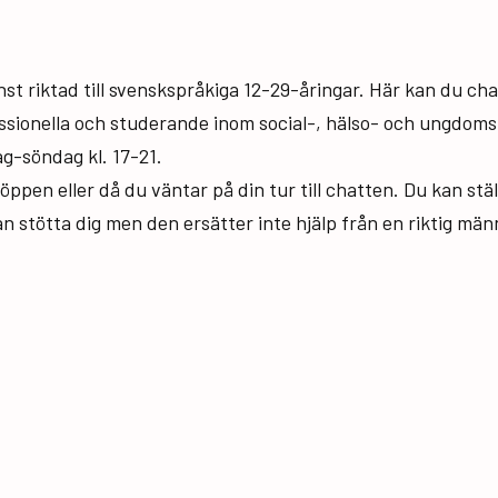
st riktad till svenskspråkiga 12-29-åringar. Här kan du c
ssionella och studerande inom social-, hälso- och ungdomsb
g-söndag kl. 17-21.
ppen eller då du väntar på din tur till chatten. Du kan ställ
n stötta dig men den ersätter inte hjälp från en riktig mä