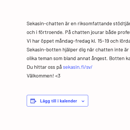
Sekasin-chatten är en riksomfattande stödtjän
och i förtroende. På chatten jourar både profe
Vi har öppet måndag-fredag kl. 15-19 och lörda
Sekasin-botten hjälper dig när chatten inte är ö
olika teman som bland annat ångest. Botten ka
Du hittar oss på
sekasin.fi/sv/
Välkommen! <3
Lägg till i kalender