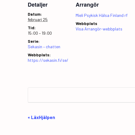
Detaljer
Arrangör
Datum:
Mieli Psykisk Hälsa Finland rf
februari 25
Webbplats
Tid:
Visa Arrangör-webbplats
15:00 – 19:00
Serie:
Sekasin – chatten
Webbplats:
https://sekasin.fi/se/
E
«
LäxHjälpen
v