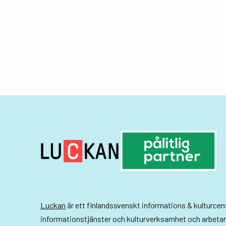
e
n
e
m
a
n
g
-
n
a
v
Luckan
är ett finlandssvenskt informations & kulturce
i
informationstjänster och kulturverksamhet och arbeta