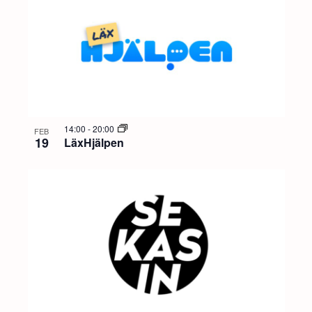
14:00
-
20:00
FEB
19
LäxHjälpen