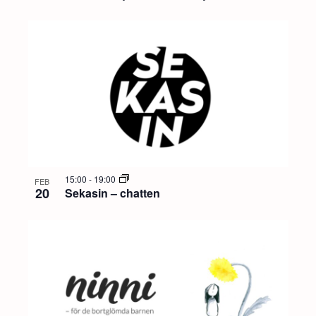
15:00
-
19:00
FEB
20
Sekasin – chatten