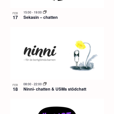
15:00
-
19:00
FEB
17
Sekasin – chatten
08:00
-
22:00
FEB
18
Ninni- chatten & USMs stödchatt