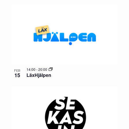
14:00
-
20:00
FEB
15
LäxHjälpen