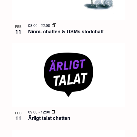
a
t
m
v
a
o
n
i
f
08:00
-
22:00
FEB
11
Ninni- chatten & USMs stödchatt
g
g
e
v
e
v
y
r
e
n
i
a
n
v
n
t
i
g
s
g
09:00
-
12:00
FEB
11
i
Ärligt talat chatten
e
n
r