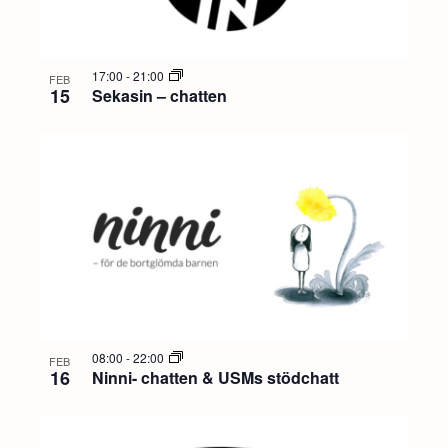
17:00
-
21:00
FEB
15
Sekasin – chatten
08:00
-
22:00
FEB
16
Ninni- chatten & USMs stödchatt