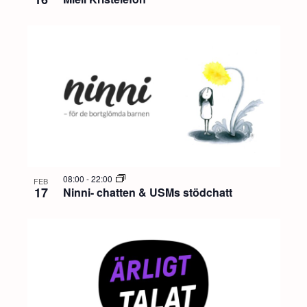
08:00
-
22:00
FEB
17
Ninni- chatten & USMs stödchatt