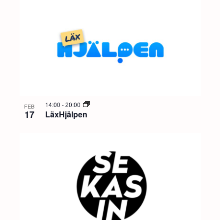
14:00
-
20:00
FEB
17
LäxHjälpen