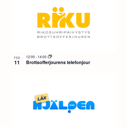
i
P
n
h
g
o
t
o
12:00
-
14:00
FEB
11
Brottsofferjourens telefonjour
V
i
e
w