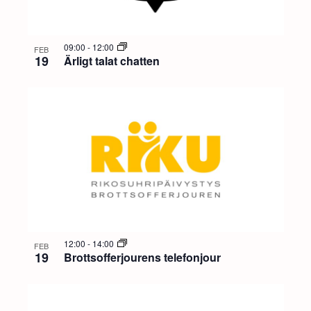
09:00
-
12:00
FEB
19
Ärligt talat chatten
12:00
-
14:00
FEB
19
Brottsofferjourens telefonjour