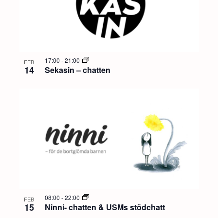
17:00
-
21:00
FEB
14
Sekasin – chatten
08:00
-
22:00
FEB
15
Ninni- chatten & USMs stödchatt