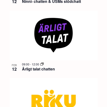
12
Ninni- chatten & USMs stödchatt
09:00
-
12:00
FEB
12
Ärligt talat chatten