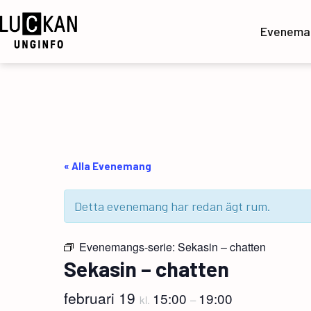
Hoppa
till
Evenema
innehåll
UngInfo
« Alla Evenemang
Detta evenemang har redan ägt rum.
Evenemangs-serie:
Sekasin – chatten
Sekasin – chatten
februari 19
15:00
19:00
kl.
–