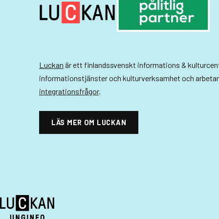
-
n
a
v
Luckan
är ett finlandssvenskt informations & kulturce
i
informationstjänster och kulturverksamhet och arbeta
integrationsfrågor
.
g
e
LÄS MER OM LUCKAN
r
i
n
g