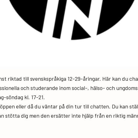
st riktad till svenskspråkiga 12-29-åringar. Här kan du c
ssionella och studerande inom social-, hälso- och ungdomsb
g-söndag kl. 17-21.
ppen eller då du väntar på din tur till chatten. Du kan ställ
n stötta dig men den ersätter inte hjälp från en riktig mä