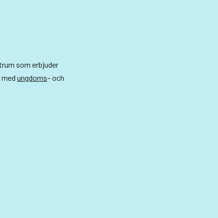
ntrum som erbjuder
r med
ungdoms
– och