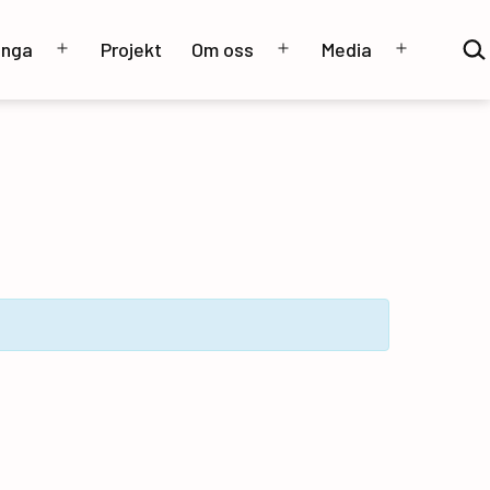
Sök
unga
Projekt
Om oss
Media
…
Öppna
Öppna
Öppna
meny
meny
meny