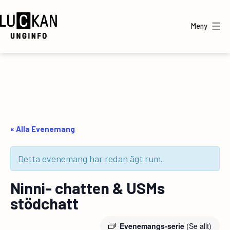
Hoppa
till
Meny
innehåll
UngInfo
« Alla Evenemang
Detta evenemang har redan ägt rum.
Ninni- chatten & USMs
stödchatt
Evenemangs-serie
(Se allt)