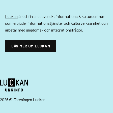
-
n
Luckan
är ett finlandssvenskt informations & kulturcentrum
a
som erbjuder informationstjänster och kulturverksamhet och
v
arbetar med
ungdoms
– och
integrationsfrågor
.
i
LÄS MER OM LUCKAN
g
e
r
i
n
g
2026 © Föreningen Luckan