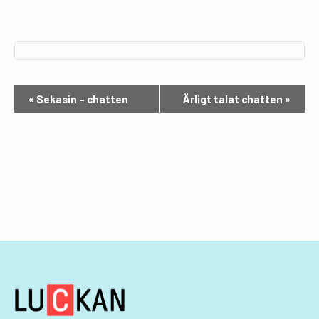
E
«
Sekasin – chatten
Ärligt talat chatten
»
v
e
n
e
m
a
n
g