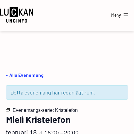
Hoppa
till
Meny
innehåll
UngInfo
« Alla Evenemang
Detta evenemang har redan ägt rum.
Evenemangs-serie:
Kristelefon
Mieli Kristelefon
februari 18
16:00
20:00
kl.
–