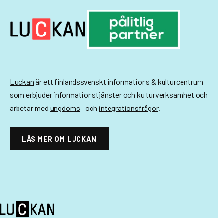
g
-
n
a
v
Luckan
är ett finlandssvenskt informations & kulturcentrum
som erbjuder informationstjänster och kulturverksamhet och
i
arbetar med
ungdoms
– och
integrationsfrågor
.
g
e
LÄS MER OM LUCKAN
r
i
n
g