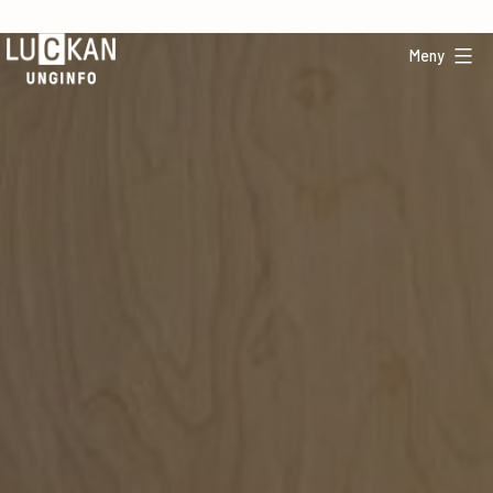
Hoppa
till
Meny
innehåll
UngInfo