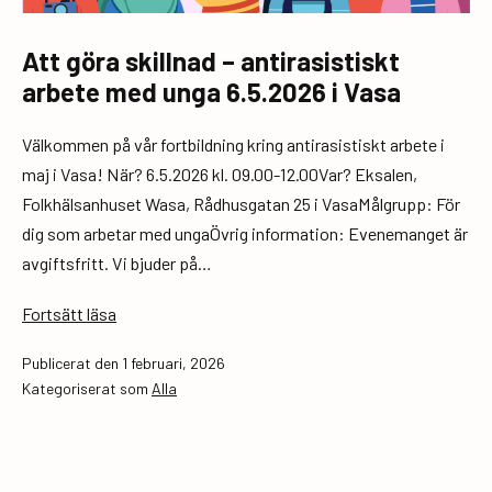
Att göra skillnad – antirasistiskt
arbete med unga 6.5.2026 i Vasa
Välkommen på vår fortbildning kring antirasistiskt arbete i
maj i Vasa! När? 6.5.2026 kl. 09.00-12.00Var? Eksalen,
Folkhälsanhuset Wasa, Rådhusgatan 25 i VasaMålgrupp: För
dig som arbetar med ungaÖvrig information: Evenemanget är
avgiftsfritt. Vi bjuder på…
Att
Fortsätt läsa
göra
Publicerat den
1 februari, 2026
skillnad
Kategoriserat som
Alla
–
antirasistiskt
arbete
med