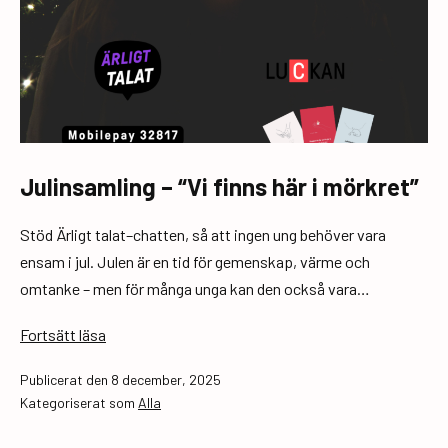
Julinsamling – “Vi finns här i mörkret”
Stöd Ärligt talat–chatten, så att ingen ung behöver vara
ensam i jul. Julen är en tid för gemenskap, värme och
omtanke – men för många unga kan den också vara…
Julinsamling
Fortsätt läsa
–
Publicerat den
8 december, 2025
“Vi
Kategoriserat som
Alla
finns
här