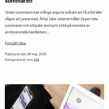
sommaren
Under sommaren kan många unga ha svårare att få stöd eller
någon att prata med. Ärligt talat-chatten håller öppet hela
sommaren och erbjuder anonymt stöd på svenska av
professionella handledare…
Ärligt
Fortsätt läsa
talat-
Publicerat den
28 maj, 2026
chatten
Kategoriserat som
Alla
håller
öppet
hela
sommaren