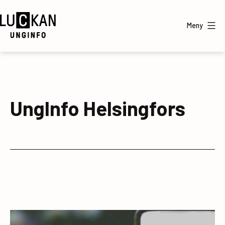
Hoppa
till
Meny
innehåll
UngInfo
UngInfo Helsingfors