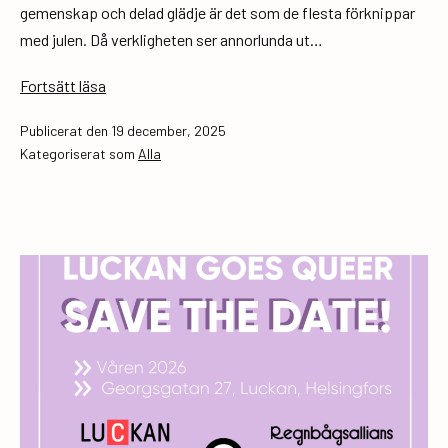
gemenskap och delad glädje är det som de flesta förknippar
med julen. Då verkligheten ser annorlunda ut…
Ärligt
Fortsätt läsa
talat
Publicerat den
19 december, 2025
har
Kategoriserat som
Alla
öppet
under
jul
&
nyår