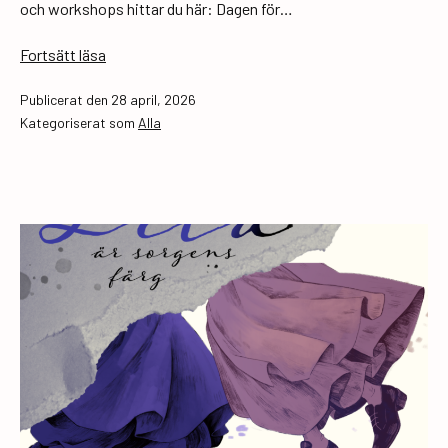
och workshops hittar du här: Dagen för…
Dagen
Fortsätt läsa
för
Publicerat den
28 april, 2026
finlandssvenskt
Kategoriserat som
Alla
ungdomsarbete