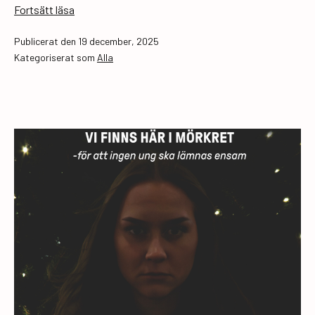
Save
Fortsätt läsa
the
Publicerat den
19 december, 2025
date!
Kategoriserat som
Alla
Luckan
goes
queer
våren
2026