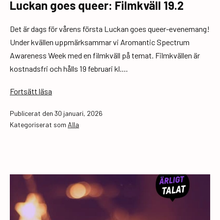
Luckan goes queer: Filmkväll 19.2
Det är dags för vårens första Luckan goes queer-evenemang!
Under kvällen uppmärksammar vi Aromantic Spectrum
Awareness Week med en filmkväll på temat. Filmkvällen är
kostnadsfri och hålls 19 februari kl.…
Luckan
Fortsätt läsa
goes
Publicerat den
30 januari, 2026
queer:
Kategoriserat som
Alla
Filmkväll
19.2