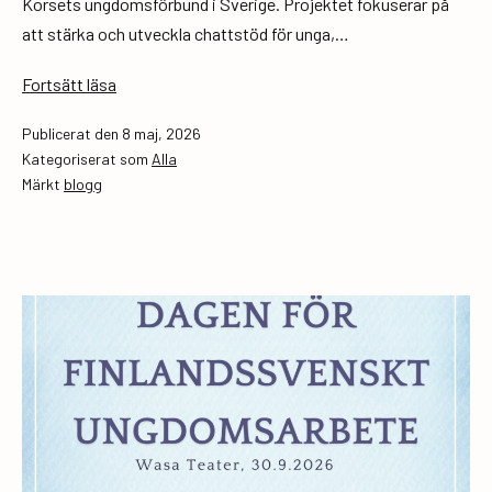
Korsets ungdomsförbund i Sverige. Projektet fokuserar på
att stärka och utveckla chattstöd för unga,…
CHAMP-
Fortsätt läsa
projektet
Publicerat den
8 maj, 2026
går
Kategoriserat som
Alla
in
Märkt
blogg
i
nästa
fas