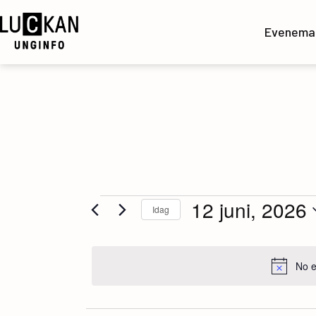
Hoppa
till
Evenema
innehåll
UngInfo
Evenemang
12 juni, 2026
Idag
Välj
för
datum.
No e
12