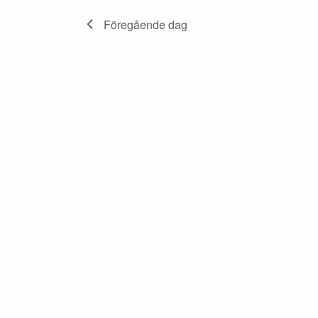
juni,
Föregående dag
2026