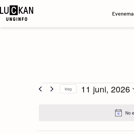
Hoppa
till
Evenema
innehåll
UngInfo
Evenemang
11 juni, 2026
Idag
Välj
för
datum.
No e
11