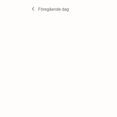
juni,
Föregående dag
2026