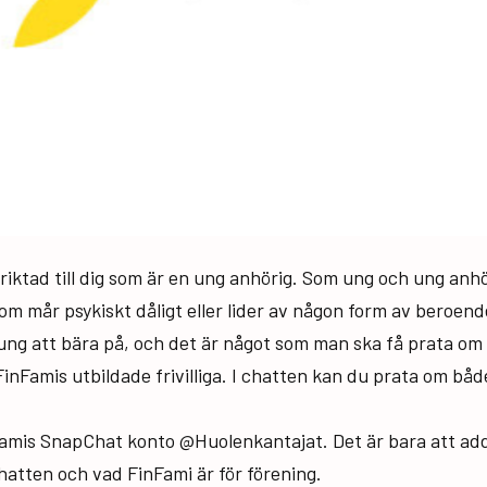
iktad till dig som är en ung anhörig. Som ung och ung anhö
som mår psykiskt dåligt eller lider av någon form av beroend
ung att bära på, och det är något som man ska få prata om 
FinFamis utbildade frivilliga. I chatten kan du prata om båd
Famis SnapChat konto @Huolenkantajat. Det är bara att add
chatten och vad FinFami är för förening.