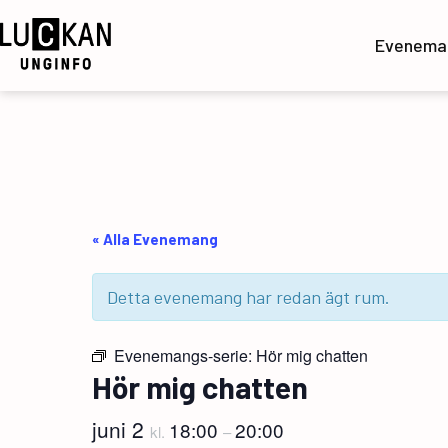
Hoppa
till
Evenema
innehåll
UngInfo
« Alla Evenemang
Detta evenemang har redan ägt rum.
Evenemangs-serie:
Hör mig chatten
Hör mig chatten
juni 2
18:00
20:00
kl.
–