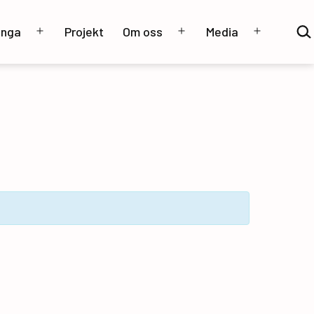
Sök
unga
Projekt
Om oss
Media
…
Öppna
Öppna
Öppna
meny
meny
meny