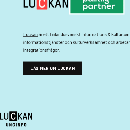
-
n
a
v
Luckan
är ett finlandssvenskt informations & kulturce
i
informationstjänster och kulturverksamhet och arbeta
integrationsfrågor
.
g
e
LÄS MER OM LUCKAN
r
i
n
g