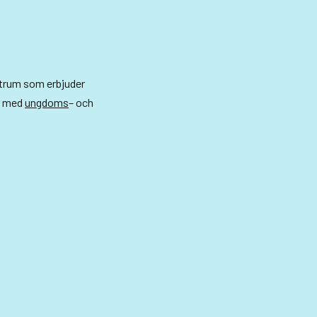
ntrum som erbjuder
r med
ungdoms
– och