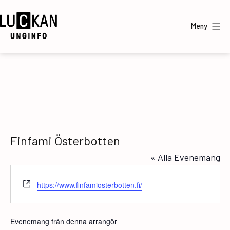
Hoppa
till
Meny
innehåll
UngInfo
Finfami Österbotten
« Alla Evenemang
Website
https://www.finfamiosterbotten.fi/
Evenemang från denna arrangör