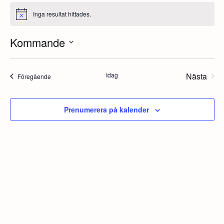
Inga resultat hittades.
Notis
Kommande
Välj
datum.
Idag
Nästa
Evenemang
Föregående
Evene
Prenumerera på kalender