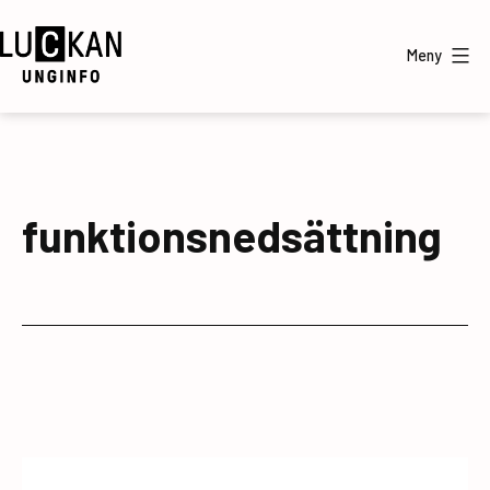
Hoppa
till
Meny
innehåll
UngInfo
funktionsnedsättning