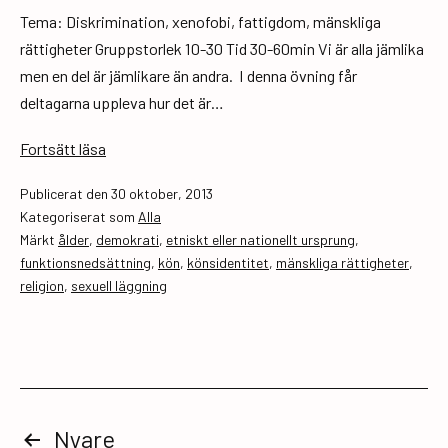
Tema: Diskrimination, xenofobi, fattigdom, mänskliga
rättigheter Gruppstorlek 10-30 Tid 30-60min Vi är alla jämlika
men en del är jämlikare än andra. I denna övning får
deltagarna uppleva hur det är…
Ta
Fortsätt läsa
din
Publicerat den
30 oktober, 2013
plats!
Kategoriserat som
Alla
Märkt
ålder
,
demokrati
,
etniskt eller nationellt ursprung
,
funktionsnedsättning
,
kön
,
könsidentitet
,
mänskliga rättigheter
,
religion
,
sexuell läggning
Sidnumrering
Nyare