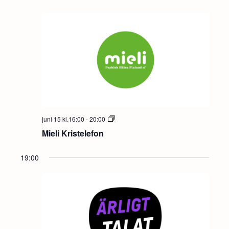
juni 15 kl.16:00
-
20:00
Mieli Kristelefon
19:00