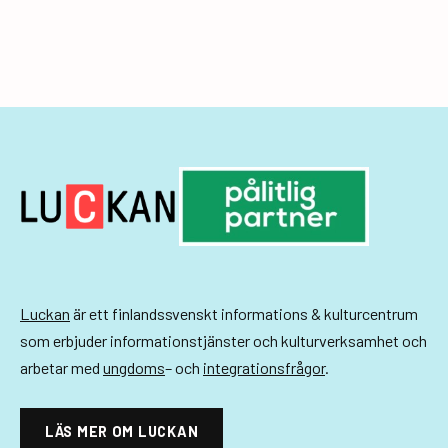
g
e
r
i
n
g
Luckan
är ett finlandssvenskt informations & kulturcentrum
som erbjuder informationstjänster och kulturverksamhet och
arbetar med
ungdoms
– och
integrationsfrågor
.
LÄS MER OM LUCKAN