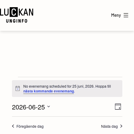
Hoppa
till
Meny
innehåll
UngInfo
Evenemang
No evenemang scheduled for 25 juni, 2026. Hoppa till
Notis
nästa kommande evenemang
.
för
2026-06-25
V
E
25
Dag
Välj
v
y
juni,
datum.
Föregående dag
Nästa dag
e