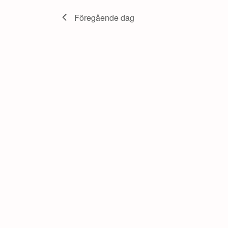
juni,
Föregående dag
2026