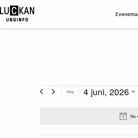
Hoppa
till
Evenema
innehåll
UngInfo
Evenemang
4 juni, 2026
Idag
Välj
för
datum.
No 
4