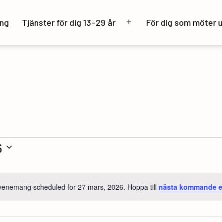
ng
Tjänster för dig 13–29 år
För dig som möter 
Öppna
meny
6
venemang scheduled for 27 mars, 2026. Hoppa till
nästa kommande 
Notis