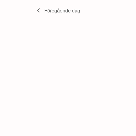
mars,
Föregående dag
2026