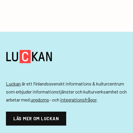
g
e
r
i
n
g
Luckan
är ett finlandssvenskt informations & kulturcentrum
som erbjuder informationstjänster och kulturverksamhet och
arbetar med
ungdoms
– och
integrationsfrågor
.
LÄS MER OM LUCKAN