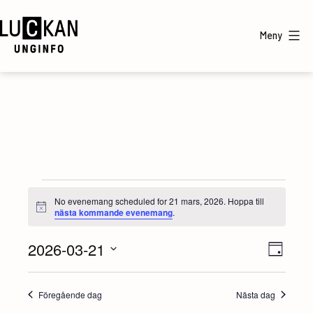
Hoppa
till
Meny
innehåll
UngInfo
Evenemang
No evenemang scheduled for 21 mars, 2026. Hoppa till
Notis
nästa kommande evenemang
.
för
2026-03-21
V
E
21
Dag
Välj
v
y
mars,
datum.
Föregående dag
Nästa dag
e