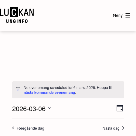
Hoppa
till
Meny
innehåll
UngInfo
Evenemang
No evenemang scheduled for 6 mars, 2026. Hoppa till
Notis
nästa kommande evenemang
.
för
2026-03-06
V
E
6
Dag
Välj
v
y
mars,
datum.
Föregående dag
Nästa dag
e