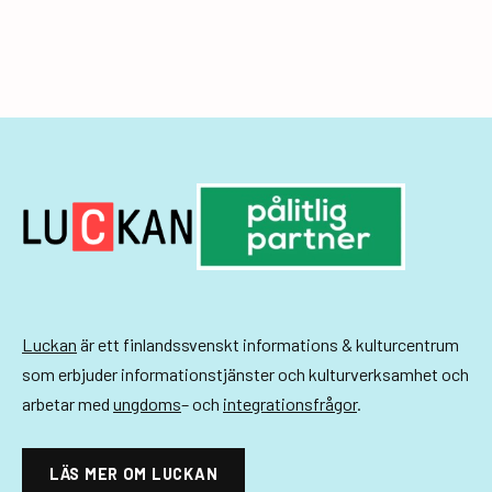
g
e
r
i
n
g
Luckan
är ett finlandssvenskt informations & kulturcentrum
som erbjuder informationstjänster och kulturverksamhet och
arbetar med
ungdoms
– och
integrationsfrågor
.
LÄS MER OM LUCKAN