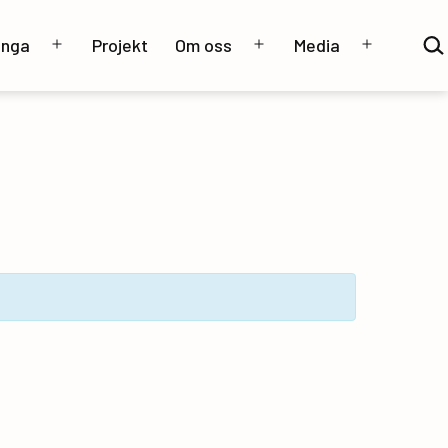
Sök
unga
Projekt
Om oss
Media
…
Öppna
Öppna
Öppna
meny
meny
meny