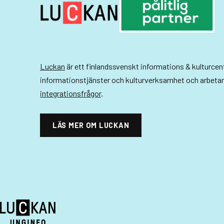
-
n
a
v
Luckan
är ett finlandssvenskt informations & kulturce
i
informationstjänster och kulturverksamhet och arbeta
integrationsfrågor
.
g
e
LÄS MER OM LUCKAN
r
i
n
g