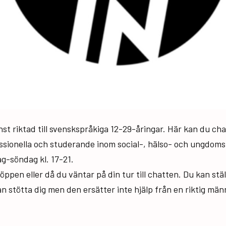
st riktad till svenskspråkiga 12-29-åringar. Här kan du c
ssionella och studerande inom social-, hälso- och ungdomsb
g-söndag kl. 17-21.
ppen eller då du väntar på din tur till chatten. Du kan ställ
n stötta dig men den ersätter inte hjälp från en riktig mä