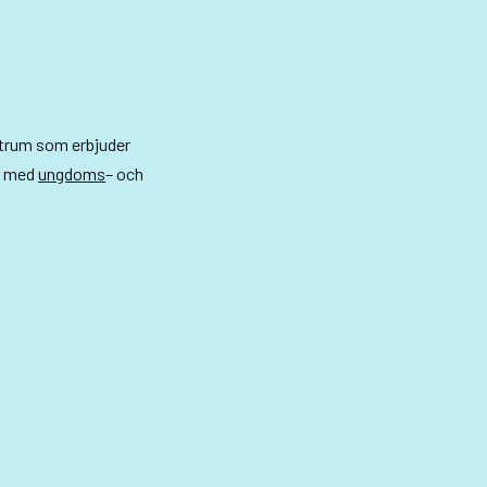
ntrum som erbjuder
r med
ungdoms
– och