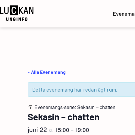
Hoppa
till
Evenema
innehåll
UngInfo
« Alla Evenemang
Detta evenemang har redan ägt rum.
Evenemangs-serie:
Sekasin – chatten
Sekasin – chatten
juni 22
15:00
19:00
kl.
–