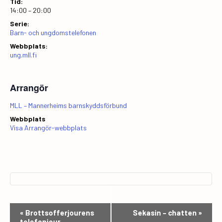
Tid:
14:00 – 20:00
Serie:
Barn- och ungdomstelefonen
Webbplats:
ung.mll.fi
Arrangör
MLL – Mannerheims barnskyddsförbund
Webbplats
Visa Arrangör-webbplats
E
«
Brottsofferjourens
Sekasin – chatten
»
telefonjour