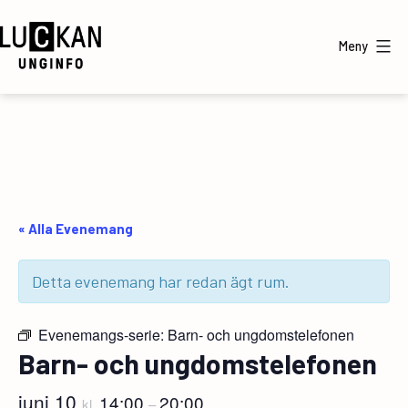
Hoppa
till
Meny
innehåll
UngInfo
« Alla Evenemang
Detta evenemang har redan ägt rum.
Evenemangs-serie:
Barn- och ungdomstelefonen
Barn- och ungdomstelefonen
juni 10
14:00
20:00
kl.
–