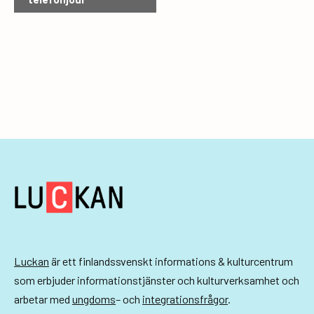
v
e
n
e
m
a
n
g
-
n
a
Luckan
är ett finlandssvenskt informations & kulturcentrum
som erbjuder informationstjänster och kulturverksamhet och
v
arbetar med
ungdoms
– och
integrationsfrågor
.
i