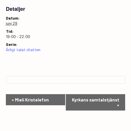
Detaljer
Datum:
juni 29
Tid:
19:00 – 22:00
Serie:
Ärligt talat chatten
E
«
Mieli Kristelefon
Kyrkans samtalstjänst
»
v
e
n