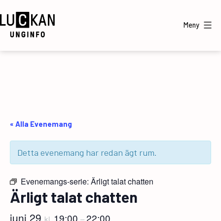
Hoppa
till
Meny
innehåll
UngInfo
« Alla Evenemang
Detta evenemang har redan ägt rum.
Evenemangs-serie:
Ärligt talat chatten
Ärligt talat chatten
juni 29
19:00
22:00
kl.
–