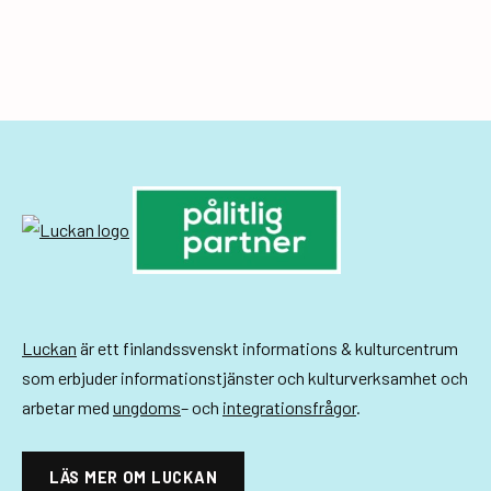
e
m
a
n
g
-
n
a
v
Luckan
är ett finlandssvenskt informations & kulturcentrum
som erbjuder informationstjänster och kulturverksamhet och
i
arbetar med
ungdoms
– och
integrationsfrågor
.
g
e
LÄS MER OM LUCKAN