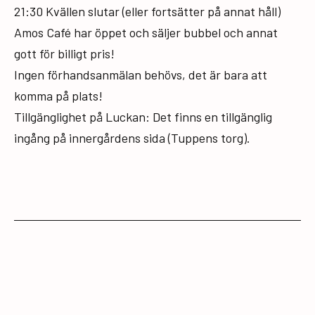
21:30 Kvällen slutar (eller fortsätter på annat håll)
Amos Café har öppet och säljer bubbel och annat
gott för billigt pris!
Ingen förhandsanmälan behövs, det är bara att
komma på plats!
Tillgänglighet på Luckan: Det finns en tillgänglig
ingång på innergårdens sida (Tuppens torg).
Publicerat den
2 juni, 2025
av
UngInfo Helsingfors
Kategoriserat som
Alla