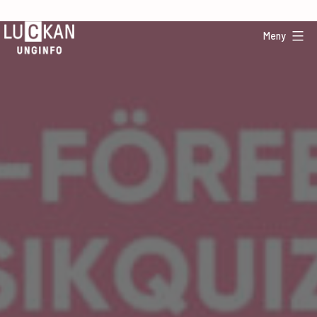
Hoppa
till
Meny
innehåll
UngInfo