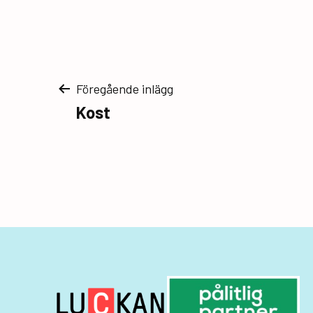
Inläggsnavigerin
Föregående inlägg
Kost