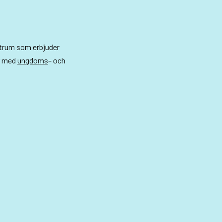
ntrum som erbjuder
r med
ungdoms
– och