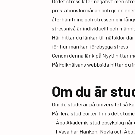
Ordet stress låter negativt men stre
prestationsförmågan och ge en energi
återhämtning och stressen blir lån
stressnivå är individuellt och männis
Här hittar du länkar till nätsidor 
för hur man kan förebygga stress:
Genom denna länk på Nyyti
hittar ma
På Folkhälsans
webbsida
hittar du i
Om du är stu
Om du studerar på universitet så k
På flera studieorter finns det studi
– Åbo Akademis studiepsykolog når
– I Vasa har Hanken, Novia och Åbo