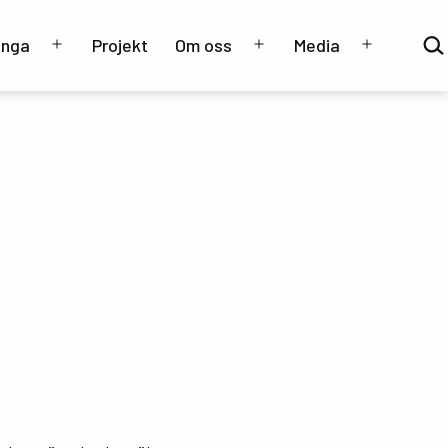
Sök
unga
Projekt
Om oss
Media
…
Öppna
Öppna
Öppna
meny
meny
meny