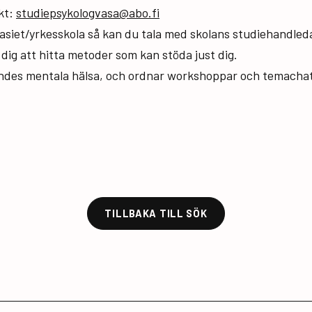
kt:
studiepsykologvasa@abo.fi
asiet/yrkesskola så kan du tala med skolans studiehandleda
dig att hitta metoder som kan stöda just dig.
ndes mentala hälsa, och ordnar workshoppar och temachatt
TILLBAKA TILL SÖK