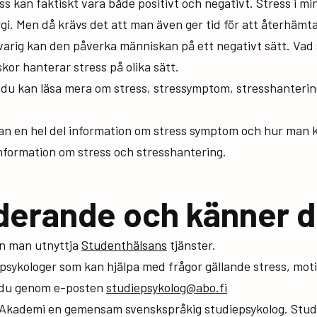
ss kan faktiskt vara både positivt och negativt. Stress i 
. Men då krävs det att man även ger tid för att återhämta 
gvarig kan den påverka människan på ett negativt sätt. Va
kor hanterar stress på olika sätt.
där du kan läsa mera om stress, stressymptom, stresshanter
n en hel del information om stress symptom och hur man kan
nformation om stress och stresshantering.
derande och känner d
an man utnyttja
Studenthälsans
tjänster.
epsykologer som kan hjälpa med frågor gällande stress, mot
 du genom e-posten
studiepsykolog@abo.fi
 Akademi en gemensam svenskspråkig studiepsykolog. Studi