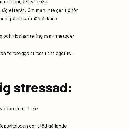
mindre mängder kan öka
sig efteråt. Om man inte ger tid för
d som påverkar människans
ing och tidshantering samt metoder
 förebygga stress i sitt eget liv.
ig stressad:
ivation m.m. T ex:
epsykologen ger stöd gällande