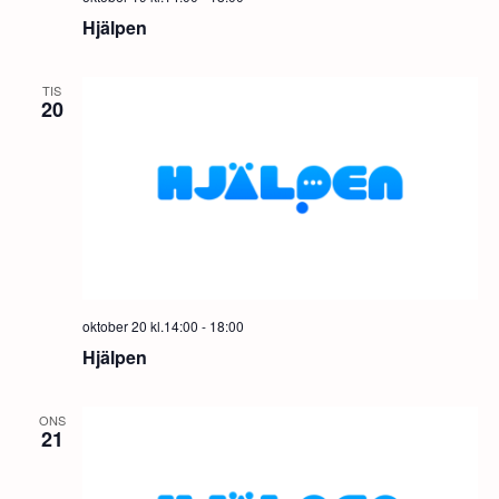
Hjälpen
TIS
20
oktober 20 kl.14:00
-
18:00
Hjälpen
ONS
21