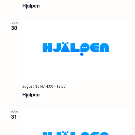
Hjälpen
SÖN
30
augusti 30 kl.14:00
-
18:00
Hjälpen
MÅN
31