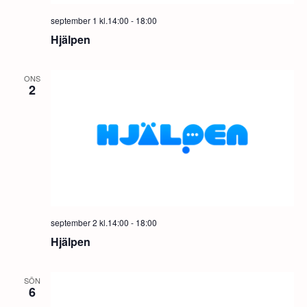
september 1 kl.14:00
-
18:00
Hjälpen
ONS
2
september 2 kl.14:00
-
18:00
Hjälpen
SÖN
6