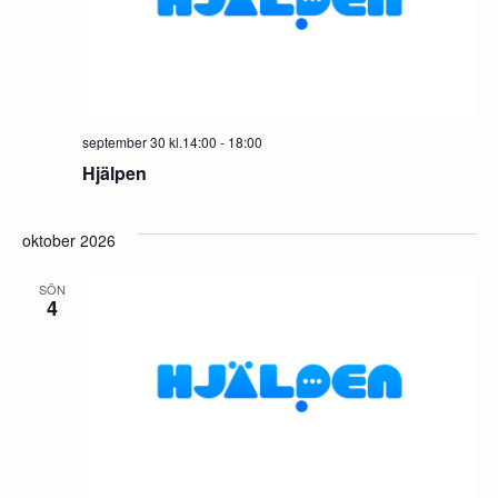
september 30 kl.14:00
-
18:00
Hjälpen
oktober 2026
SÖN
4