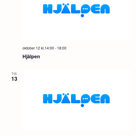
oktober 12 kl.14:00
-
18:00
Hjälpen
TIS
13