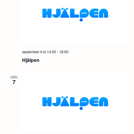
september 6 kl.14:00
-
18:00
Hjälpen
MÅN
7