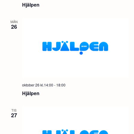
Hjälpen
MÅN
26
oktober 26 kl.14:00
-
18:00
Hjälpen
TIS
27