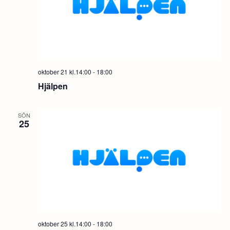
oktober 21 kl.14:00
-
18:00
Hjälpen
SÖN
25
oktober 25 kl.14:00
-
18:00