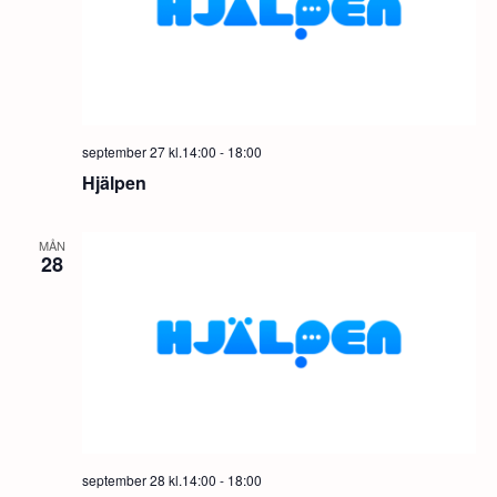
september 27 kl.14:00
-
18:00
Hjälpen
MÅN
28
september 28 kl.14:00
-
18:00