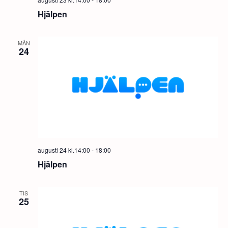
Hjälpen
MÅN
24
augusti 24 kl.14:00
-
18:00
Hjälpen
TIS
25