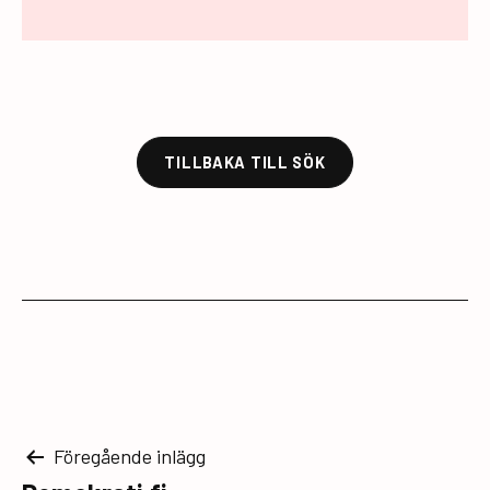
TILLBAKA TILL SÖK
Inläggsnavigering
Föregående inlägg