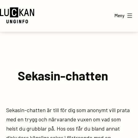
Hoppa
till
Meny
innehåll
UngInfo
Sekasin-chatten
Sekasin-chatten är till för dig som anonymt vill prata
med en trygg och närvarande vuxen om vad som
helst du grubblar på. Hos oss får du bland annat
diskutera känsliga saker i förtroende med en