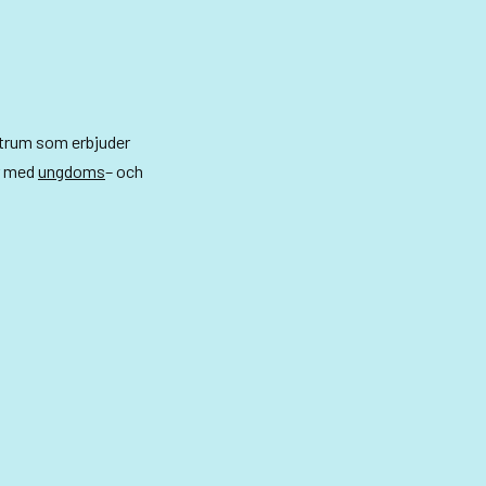
ntrum som erbjuder
r med
ungdoms
– och