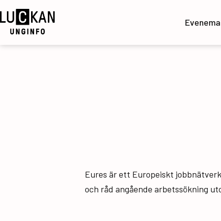
Hoppa
till
Evenema
innehåll
UngInfo
Eures är ett Europeiskt jobbnätverk 
och råd angående arbetssökning uto