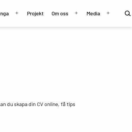
Sök
unga
Projekt
Om oss
Media
…
Öppna
Öppna
Öppna
meny
meny
meny
an du skapa din CV online, få tips