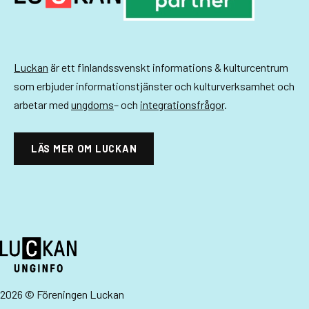
-
n
a
Luckan
är ett finlandssvenskt informations & kulturcentrum
v
som erbjuder informationstjänster och kulturverksamhet och
i
arbetar med
ungdoms
– och
integrationsfrågor
.
g
LÄS MER OM LUCKAN
e
r
i
n
g
2026 © Föreningen Luckan