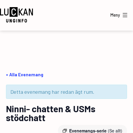
Hoppa
till
Meny
innehåll
UngInfo
« Alla Evenemang
Detta evenemang har redan ägt rum.
Ninni- chatten & USMs
stödchatt
Evenemangs-serie
(Se allt)