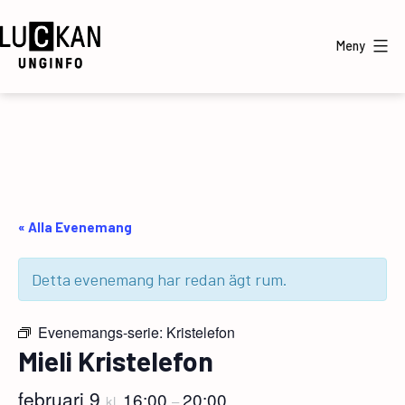
Hoppa
till
Meny
innehåll
UngInfo
« Alla Evenemang
Detta evenemang har redan ägt rum.
Evenemangs-serie:
Kristelefon
Mieli Kristelefon
februari 9
16:00
20:00
kl.
–