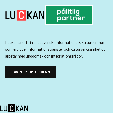
g
-
n
a
v
Luckan
är ett finlandssvenskt informations & kulturcentrum
som erbjuder informationstjänster och kulturverksamhet och
i
arbetar med
ungdoms
– och
integrationsfrågor
.
g
e
LÄS MER OM LUCKAN
r
i
n
g