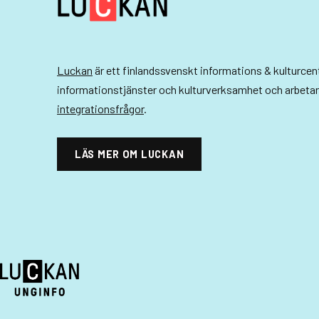
-
n
a
Luckan
är ett finlandssvenskt informations & kulturce
v
informationstjänster och kulturverksamhet och arbeta
integrationsfrågor
.
i
g
LÄS MER OM LUCKAN
e
r
i
n
g