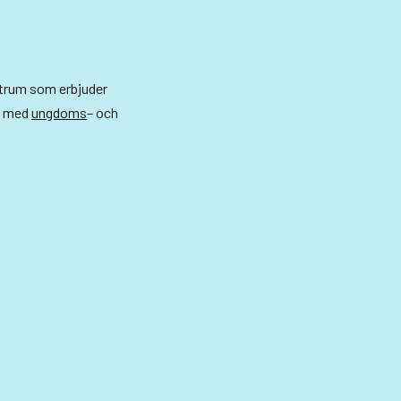
ntrum som erbjuder
r med
ungdoms
– och