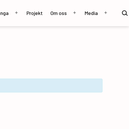
Sök
unga
Projekt
Om oss
Media
…
Öppna
Öppna
Öppna
meny
meny
meny