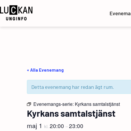
Hoppa
till
Evenema
innehåll
UngInfo
« Alla Evenemang
Detta evenemang har redan ägt rum.
Evenemangs-serie:
Kyrkans samtalstjänst
Kyrkans samtalstjänst
maj 1
20:00
23:00
kl.
–