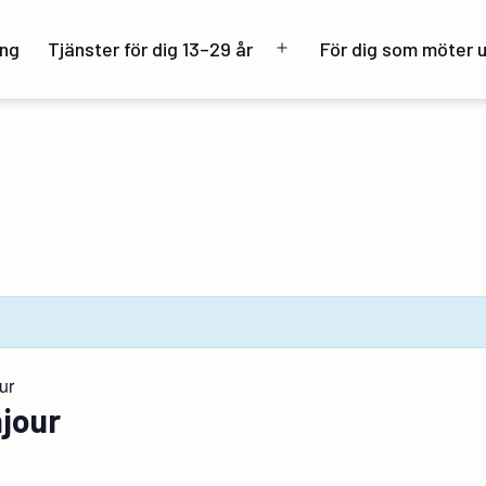
ng
Tjänster för dig 13–29 år
För dig som möter 
Öppna
meny
ur
njour