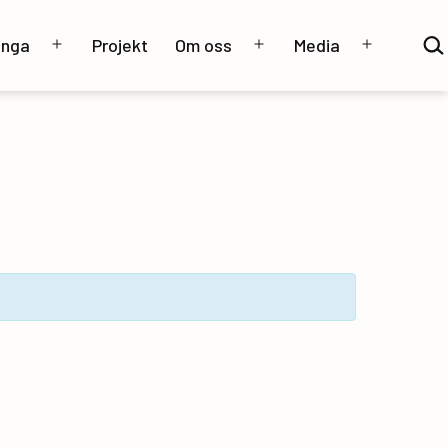
Sök
unga
Projekt
Om oss
Media
…
Öppna
Öppna
Öppna
meny
meny
meny