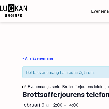
Hoppa
till
Evenema
innehåll
UngInfo
« Alla Evenemang
Detta evenemang har redan ägt rum.
Evenemangs-serie:
Brottsofferjourens telefonjo
Brottsofferjourens telefo
februari 9
12:00
14:00
kl.
–