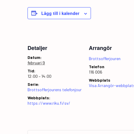
Lägg till i kalender
Detaljer
Arrangör
Datum:
Brottsofferjouren
februari 9
Telefon
Tid:
116 006
12:00 – 14:00
Webbplats
Serie:
Visa Arrangör-webbplat
Brottsofferjourens telefonjour
Webbplats:
https://www.riku.fi/sv/