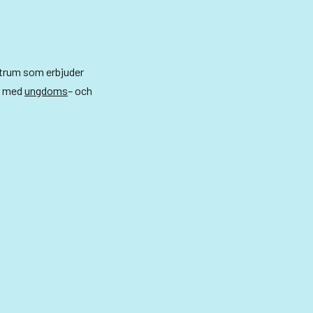
ntrum som erbjuder
r med
ungdoms
– och