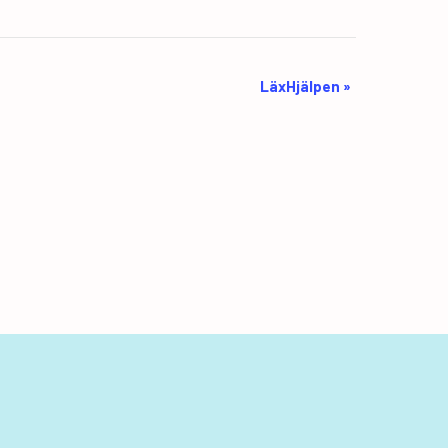
LäxHjälpen
»