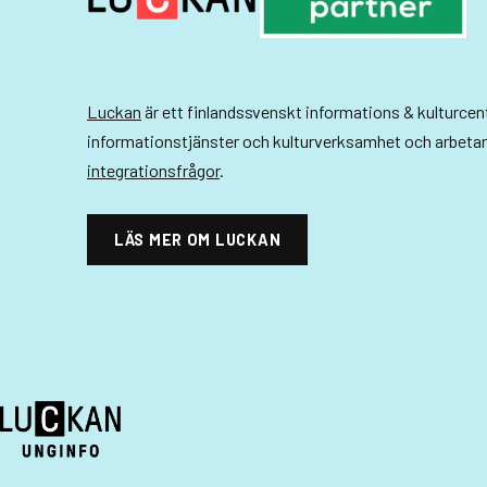
n
a
v
Luckan
är ett finlandssvenskt informations & kulturce
i
informationstjänster och kulturverksamhet och arbeta
integrationsfrågor
.
g
e
LÄS MER OM LUCKAN
r
i
n
g