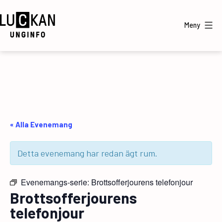
Hoppa
till
Meny
innehåll
UngInfo
« Alla Evenemang
Detta evenemang har redan ägt rum.
Evenemangs-serie:
Brottsofferjourens telefonjour
Brottsofferjourens
telefonjour