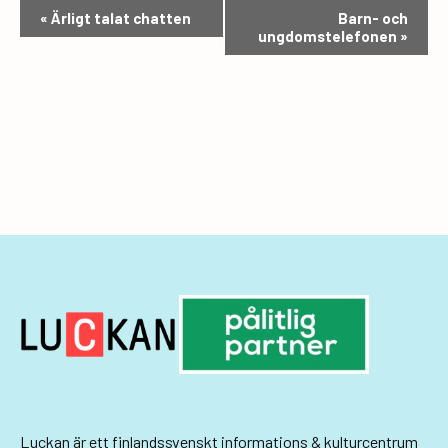
E
«
Ärligt talat chatten
Barn- och
ungdomstelefonen
»
v
e
n
e
m
a
n
g
-
n
a
v
Luckan
är ett finlandssvenskt informations & kulturcentrum