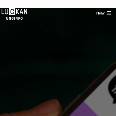
Hoppa
till
Meny
innehåll
UngInfo