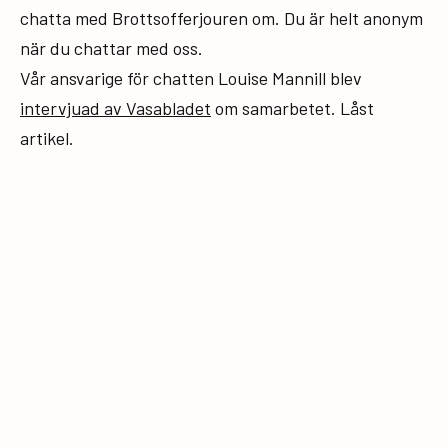
chatta med Brottsofferjouren om. Du är helt anonym
när du chattar med oss.
Vår ansvarige för chatten Louise Mannill blev
intervjuad av Vasabladet
om samarbetet. Låst
artikel.
Publicerat den
3 oktober, 2022
av
admin
Kategoriserat som
Alla